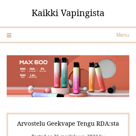
Skip
Kaikki Vapingista
to
content
Menu
Arvostelu Geekvape Tengu RDA:sta