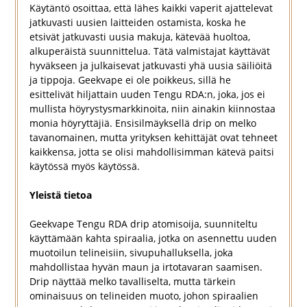
Käytäntö osoittaa, että lähes kaikki vaperit ajattelevat
jatkuvasti uusien laitteiden ostamista, koska he
etsivät jatkuvasti uusia makuja, kätevää huoltoa,
alkuperäistä suunnittelua. Tätä valmistajat käyttävät
hyväkseen ja julkaisevat jatkuvasti yhä uusia säiliöitä
ja tippoja. Geekvape ei ole poikkeus, sillä he
esittelivät hiljattain uuden Tengu RDA:n, joka, jos ei
mullista höyrystysmarkkinoita, niin ainakin kiinnostaa
monia höyryttäjiä. Ensisilmäyksellä drip on melko
tavanomainen, mutta yrityksen kehittäjät ovat tehneet
kaikkensa, jotta se olisi mahdollisimman kätevä paitsi
käytössä myös käytössä.
Yleistä tietoa
Geekvape Tengu RDA drip atomisoija, suunniteltu
käyttämään kahta spiraalia, jotka on asennettu uuden
muotoilun telineisiin, sivupuhalluksella, joka
mahdollistaa hyvän maun ja irtotavaran saamisen.
Drip näyttää melko tavalliselta, mutta tärkein
ominaisuus on telineiden muoto, johon spiraalien