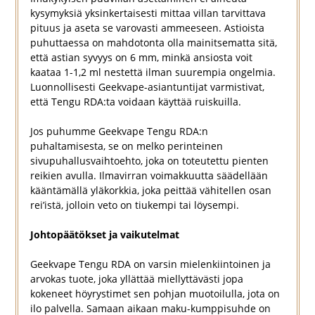
kysymyksiä yksinkertaisesti mittaa villan tarvittava
pituus ja aseta se varovasti ammeeseen. Astioista
puhuttaessa on mahdotonta olla mainitsematta sitä,
että astian syvyys on 6 mm, minkä ansiosta voit
kaataa 1-1,2 ml nestettä ilman suurempia ongelmia.
Luonnollisesti Geekvape-asiantuntijat varmistivat,
että Tengu RDA:ta voidaan käyttää ruiskuilla.
Jos puhumme Geekvape Tengu RDA:n
puhaltamisesta, se on melko perinteinen
sivupuhallusvaihtoehto, joka on toteutettu pienten
reikien avulla. Ilmavirran voimakkuutta säädellään
kääntämällä yläkorkkia, joka peittää vähitellen osan
rei’istä, jolloin veto on tiukempi tai löysempi.
Johtopäätökset ja vaikutelmat
Geekvape Tengu RDA on varsin mielenkiintoinen ja
arvokas tuote, joka yllättää miellyttävästi jopa
kokeneet höyrystimet sen pohjan muotoilulla, jota on
ilo palvella. Samaan aikaan maku-kumppisuhde on