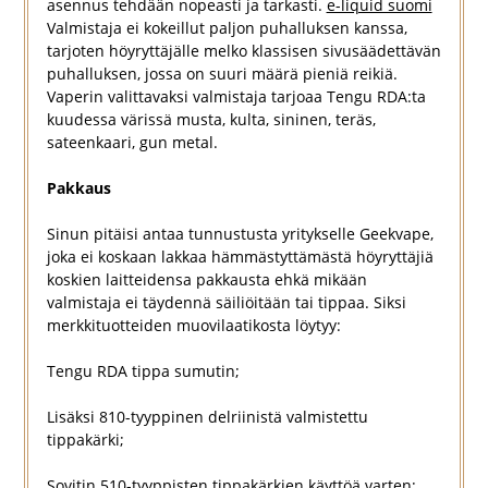
asennus tehdään nopeasti ja tarkasti.
e-liquid suomi
Valmistaja ei kokeillut paljon puhalluksen kanssa,
tarjoten höyryttäjälle melko klassisen sivusäädettävän
puhalluksen, jossa on suuri määrä pieniä reikiä.
Vaperin valittavaksi valmistaja tarjoaa Tengu RDA:ta
kuudessa värissä musta, kulta, sininen, teräs,
sateenkaari, gun metal.
Pakkaus
Sinun pitäisi antaa tunnustusta yritykselle Geekvape,
joka ei koskaan lakkaa hämmästyttämästä höyryttäjiä
koskien laitteidensa pakkausta ehkä mikään
valmistaja ei täydennä säiliöitään tai tippaa. Siksi
merkkituotteiden muovilaatikosta löytyy:
Tengu RDA tippa sumutin;
Lisäksi 810-tyyppinen delriinistä valmistettu
tippakärki;
Sovitin 510-tyyppisten tippakärkien käyttöä varten;