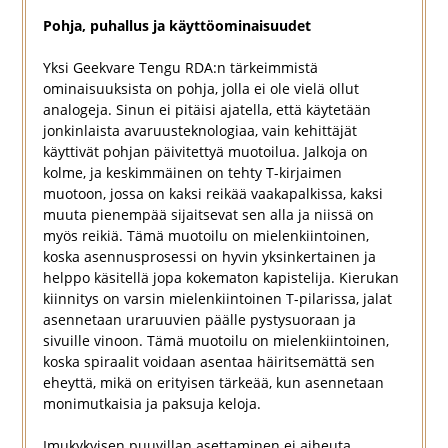
Pohja, puhallus ja käyttöominaisuudet
Yksi Geekvare Tengu RDA:n tärkeimmistä
ominaisuuksista on pohja, jolla ei ole vielä ollut
analogeja. Sinun ei pitäisi ajatella, että käytetään
jonkinlaista avaruusteknologiaa, vain kehittäjät
käyttivät pohjan päivitettyä muotoilua. Jalkoja on
kolme, ja keskimmäinen on tehty T-kirjaimen
muotoon, jossa on kaksi reikää vaakapalkissa, kaksi
muuta pienempää sijaitsevat sen alla ja niissä on
myös reikiä. Tämä muotoilu on mielenkiintoinen,
koska asennusprosessi on hyvin yksinkertainen ja
helppo käsitellä jopa kokematon kapistelija. Kierukan
kiinnitys on varsin mielenkiintoinen T-pilarissa, jalat
asennetaan uraruuvien päälle pystysuoraan ja
sivuille vinoon. Tämä muotoilu on mielenkiintoinen,
koska spiraalit voidaan asentaa häiritsemättä sen
eheyttä, mikä on erityisen tärkeää, kun asennetaan
monimutkaisia ja paksuja keloja.
Imukykyisen puuvillan asettaminen ei aiheuta