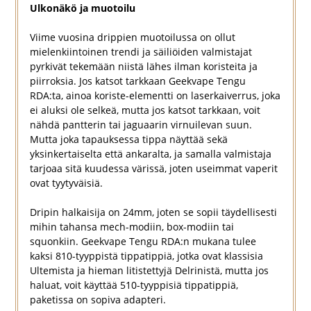
Ulkonäkö ja muotoilu
Viime vuosina drippien muotoilussa on ollut
mielenkiintoinen trendi ja säiliöiden valmistajat
pyrkivät tekemään niistä lähes ilman koristeita ja
piirroksia. Jos katsot tarkkaan Geekvape Tengu
RDA:ta, ainoa koriste-elementti on laserkaiverrus, joka
ei aluksi ole selkeä, mutta jos katsot tarkkaan, voit
nähdä pantterin tai jaguaarin virnuilevan suun.
Mutta joka tapauksessa tippa näyttää sekä
yksinkertaiselta että ankaralta, ja samalla valmistaja
tarjoaa sitä kuudessa värissä, joten useimmat vaperit
ovat tyytyväisiä.
Dripin halkaisija on 24mm, joten se sopii täydellisesti
mihin tahansa mech-modiin, box-modiin tai
squonkiin. Geekvape Tengu RDA:n mukana tulee
kaksi 810-tyyppistä tippatippiä, jotka ovat klassisia
Ultemista ja hieman litistettyjä Delrinistä, mutta jos
haluat, voit käyttää 510-tyyppisiä tippatippiä,
paketissa on sopiva adapteri.