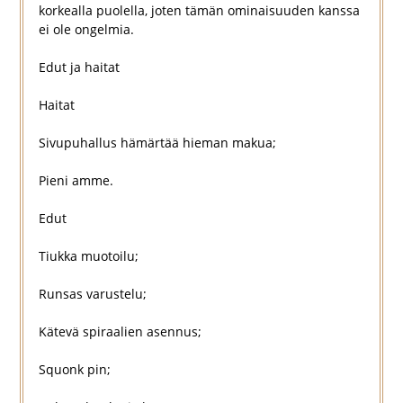
korkealla puolella, joten tämän ominaisuuden kanssa
ei ole ongelmia.
Edut ja haitat
Haitat
Sivupuhallus hämärtää hieman makua;
Pieni amme.
Edut
Tiukka muotoilu;
Runsas varustelu;
Kätevä spiraalien asennus;
Squonk pin;