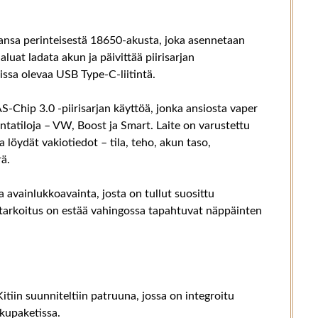
ansa perinteisestä 18650-akusta, joka asennetaan
aluat ladata akun ja päivittää piirisarjan
lissa olevaa USB Type-C-liitintä.
S-Chip 3.0 -piirisarjan käyttöä, jonka ansiosta vaper
ntatiloja – VW, Boost ja Smart. Laite on varustettu
a löydät vakiotiedot – tila, teho, akun taso,
rä.
 avainlukkoavainta, josta on tullut suosittu
ätarkoitus on estää vahingossa tapahtuvat näppäinten
tiin suunniteltiin patruuna, jossa on integroitu
kkupaketissa.