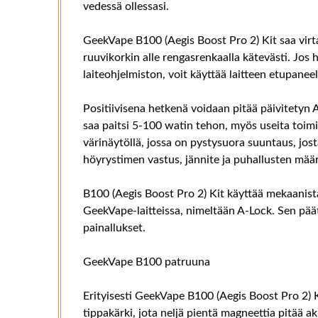
vedessä ollessasi.
GeekVape B100 (Aegis Boost Pro 2) Kit saa virt
ruuvikorkin alle rengasrenkaalla kätevästi. Jos h
laiteohjelmiston, voit käyttää laitteen etupanee
Positiivisena hetkenä voidaan pitää päivitetyn A
saa paitsi 5-100 watin tehon, myös useita toimi
värinäytöllä, jossa on pystysuora suuntaus, jost
höyrystimen vastus, jännite ja puhallusten mää
B100 (Aegis Boost Pro 2) Kit käyttää mekaanista
GeekVape-laitteissa, nimeltään A-Lock. Sen pä
painallukset.
GeekVape B100 patruuna
Erityisesti GeekVape B100 (Aegis Boost Pro 2) Ki
tippakärki, jota neljä pientä magneettia pitää a