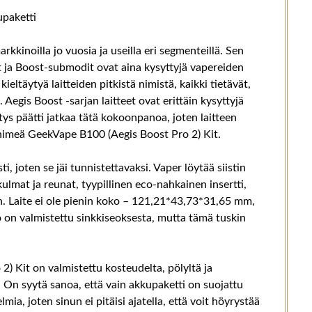
paketti
kinoilla jo vuosia ja useilla eri segmenteillä. Sen
t ja Boost-submodit ovat aina kysyttyjä vapereiden
kieltäytyä laitteiden pitkistä nimistä, kaikki tietävät,
egis Boost -sarjan laitteet ovat erittäin kysyttyjä
itys päätti jatkaa tätä kokoonpanoa, joten laitteen
a nimeä GeekVape B100 (Aegis Boost Pro 2) Kit.
, joten se jäi tunnistettavaksi. Vaper löytää siistin
ulmat ja reunat, tyypillinen eco-nahkainen insertti,
van. Laite ei ole pienin koko – 121,21*43,73*31,65 mm,
o on valmistettu sinkkiseoksesta, mutta tämä tuskin
) Kit on valmistettu kosteudelta, pölyltä ja
. On syytä sanoa, että vain akkupaketti on suojattu
ia, joten sinun ei pitäisi ajatella, että voit höyrystää