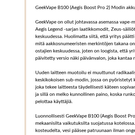
GeekVape B100 (Aegis Boost Pro 2) Modin akku
GeekVape on ollut johtavassa asemassa vape-mark
Aegis Legend -sarjan laatikkomodit, Zeus-säiliö
keskuudessa. Huolimatta siitä, että yritys päätti 
mitä aakkosnumeeristen merkintöjen takana on. A
ostajien keskuudessa, joten on loogista, että yr
päivitetty versio näki päivänvalon, joka kanta
Uuden laitteen muotoilu ei muuttunut radikaalisti
keskikokoisen sub-modin, jossa on pyöristetyt k
joka tekee laitteesta täydellisesti käteen sopi
ja sillä on melko kunnollinen paino, koska runk
pelottaa käyttäjiä.
Luonnollisesti GeekVape B100 (Aegis Boost Pro 2
mekaanisilta vaikutuksilta suojatussa kotelossa
kosteudelta, vesi pääsee patruunaan ilman ongelm