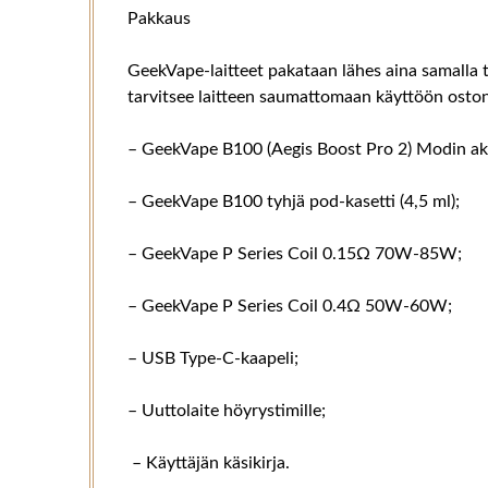
Pakkaus
GeekVape-laitteet pakataan lähes aina samalla ta
tarvitsee laitteen saumattomaan käyttöön oston 
– GeekVape B100 (Aegis Boost Pro 2) Modin ak
– GeekVape B100 tyhjä pod-kasetti (4,5 ml);
– GeekVape P Series Coil 0.15Ω 70W-85W;
– GeekVape P Series Coil 0.4Ω 50W-60W;
– USB Type-C-kaapeli;
– Uuttolaite höyrystimille;
– Käyttäjän käsikirja.