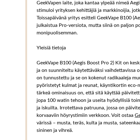
GeekVapen laite, joka kantaa ylpeää nimeä Aeg
stimuloi yrityksen kehittäjiä ja markkinoijia, jotk
Toissapäivänä yritys esitteli GeekVape B100 (Ae
julkaistua Pro-versiota, mutta siinä on paljon po
monipuolisemman.
Yleisiä tietoja
GeekVape B100 (Aegis Boost Pro 2) Kit on kesk
ja on suunniteltu käytettäväksi vaihdettavissa o
on tunnustettu ja se on kokenut radikaaleja muut
pyöristetyt kulmat ja reunat, käyntikortin eco
tärkeä ominaisuus on, että sitä käyttää päivitett
jopa 100 watin tehoon ja useita hyödyllisiä toim
ja iskuilta. Irrotettava patruuna, jossa on päivi
korvaaviin höyrystimiin verkkoon. Voit ostaa
G
värissä – musta, teräs, kulta ja musta, sateenkaa
sininen ja vihreä.