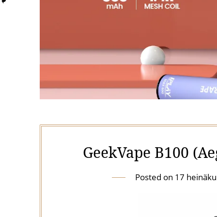
GeekVape B100 (Aeg
Posted on
17 heinäku