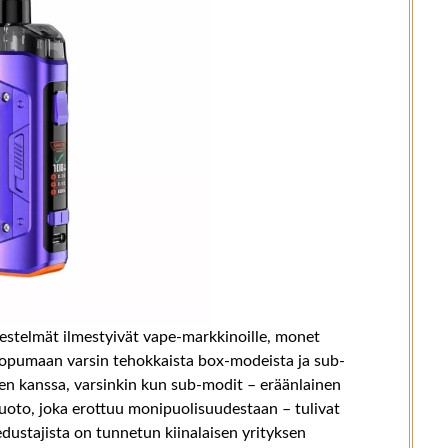
jestelmät ilmestyivät vape-markkinoille, monet
 luopumaan varsin tehokkaista box-modeista ja sub-
sen kanssa, varsinkin kun sub-modit – eräänlainen
uoto, joka erottuu monipuolisuudestaan – tulivat
dustajista on tunnetun kiinalaisen yrityksen