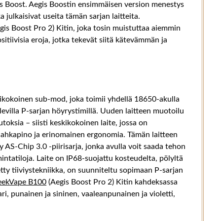
is Boost. Aegis Boostin ensimmäisen version menestys
a julkaisivat useita tämän sarjan laitteita.
gis Boost Pro 2) Kitin, joka tosin muistuttaa aiemmin
sitiivisia eroja, jotka tekevät siitä kätevämmän ja
ikokoinen sub-mod, joka toimii yhdellä 18650-akulla
levilla P-sarjan höyrystimillä. Uuden laitteen muotoilu
oksia – siisti keskikokoinen laite, jossa on
-nahkapino ja erinomainen ergonomia. Tämän laitteen
y AS-Chip 3.0 -piirisarja, jonka avulla voit saada tehon
intatiloja. Laite on IP68-suojattu kosteudelta, pölyltä
tetty tiiviystekniikka, on suunniteltu sopimaan P-sarjan
eekVape B100
(Aegis Boost Pro 2) Kitin kahdeksassa
ri, punainen ja sininen, vaaleanpunainen ja violetti,