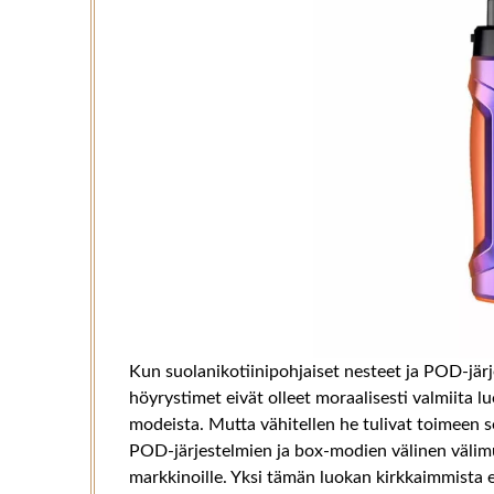
Kun suolanikotiinipohjaiset nesteet ja POD-jär
höyrystimet eivät olleet moraalisesti valmiita
modeista. Mutta vähitellen he tulivat toimeen 
POD-järjestelmien ja box-modien välinen välim
markkinoille. Yksi tämän luokan kirkkaimmista e