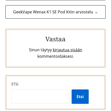
GeekVape Wenax K1 SE Pod Kitin arvostelu →
Vastaa
Sinun täytyy
kirjautua sisään
kommentoidaksesi.
ETSI
Etsi