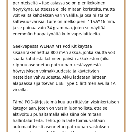
perinteiseltä – itse asiassa se on pienikokoinen
höyrykynä. Laitteessa ei ole mitään koristeita, mutta
voit valita kahdeksan värin välillä, ja osa niistä on
kaltevuusvärisiä. Laite on melko pieni 115,5*16 mm,
ja se painaa vain 34 grammaa, joten se näyttää
enemmän huopakynältä kuin vape-laitteelta.
GeekVapessa WENAX M1 Pod Kit käyttää
sisäänrakennettua 800 mAh akkua, jonka kautta voit
saada kahdesta kolmeen päivän akkukeston (aika
riippuu asennetun patruunan kestävyydestä,
höyrystyksen voimakkuudesta ja käytettyjen
nesteiden vahvuudesta). Akku ladataan laitteen
alapäässä sijaitsevan USB Type-C-liittimen avulla 1A
virralla.
Tämä POD-järjestelmä kuuluu riittävän yksinkertaisen
kategoriaan, joten on varsin luonnollista, että se
aktivoituu puhaltamalla eikä siinä ole mitään
hallintalaitteita. Teho, jolla laite toimii, valitaan
automaattisesti asennetun patruunan vastuksen