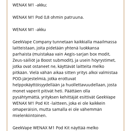
WENAX M1 -akku;
WENAX M1 Pod 0,8 ohmin patruuna.
WENAX M1 -akku
GeekVape Company tunnetaan kaikkialla maailmassa
laitteistaan, joita pidetään yhtenä luokkansa
parhaista (muistakaa vain Aegis-sarjan box modit,
Zeus-säiliöt ja Boost submodit), ja usein höyrystimet,
jotka ovat ostaneet ne, käyttävät laitteita melko
pitkään. Vielä vähän aikaa sitten yritys alkoi valmistaa
POD-järjestelmiä, jotka erottuvat
helppokäyttöisyydellään ja huollettavuudellaan, josta
monet vaperit pitivät heti. Päättäen olla
pysähtymättä, yrityksen kehittäjät esittivät GeekVape
WENAX M1 Pod Kit -laitteen, joka ei ole kaikkein
omaperäisin, mutta samalla ei ole vähemmän
mielenkiintoinen.
GeekVape WENAX M1 Pod Kit näyttää melko