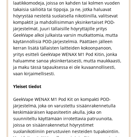
laatikkomodeja, joissa on kahden tai kolmen vuoden
takaisia säiliöitä tai tippoja. Ja ne, jotka haluavat
höyrystää nesteitä suolaisella nikotiinilla, valitsevat
kompaktit ja mahdollisimman yksinkertaiset POD-
järjestelmät. Juuri tällaisille höyryttäjille yritys
GeekVape alkoi julkaista varsin mutkattomia, mutta
käytännöllisiä POD-järjestelmiä. Päättäen jälleen
kerran lisätä tällaisten laitteiden kokoonpanoon,
yritys esitteli GeekVape WENAX M1 Pod Kitin, jonka
haluamme sanoa yksinkertaisesti, mutta maukkaasti,
ja maku tässä tapauksessa ei ole kuvaannollisesti,
vaan kirjaimellisesti.
Yleiset tiedot
GeekVape WENAX M1 Pod Kit on kompakti POD-
järjestelmä, joka on varustettu sisäänrakennetulla
keskimääräisen kapasiteetin akulla, joka on
suunniteltu käyttämään irrotettavia patruunoita,
joissa on sisäänrakennetut höyrystimet
suolanikotiiniin perustuvien nesteiden tupakointiin.