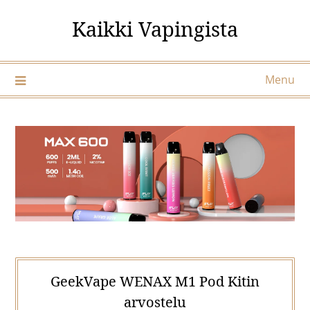
Skip
Kaikki Vapingista
to
content
Menu
GeekVape WENAX M1 Pod Kitin
arvostelu