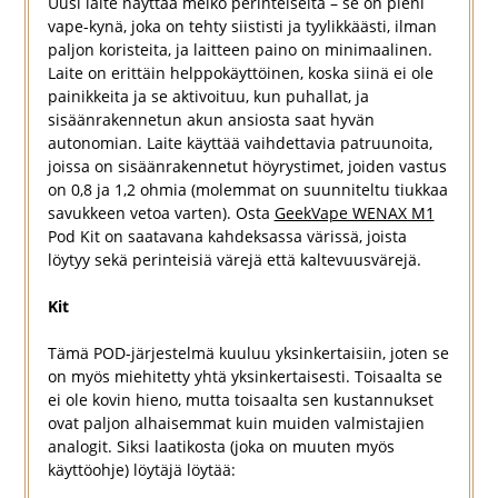
Uusi laite näyttää melko perinteiseltä – se on pieni
vape-kynä, joka on tehty siististi ja tyylikkäästi, ilman
paljon koristeita, ja laitteen paino on minimaalinen.
Laite on erittäin helppokäyttöinen, koska siinä ei ole
painikkeita ja se aktivoituu, kun puhallat, ja
sisäänrakennetun akun ansiosta saat hyvän
autonomian. Laite käyttää vaihdettavia patruunoita,
joissa on sisäänrakennetut höyrystimet, joiden vastus
on 0,8 ja 1,2 ohmia (molemmat on suunniteltu tiukkaa
savukkeen vetoa varten). Osta
GeekVape WENAX M1
Pod Kit on saatavana kahdeksassa värissä, joista
löytyy sekä perinteisiä värejä että kaltevuusvärejä.
Kit
Tämä POD-järjestelmä kuuluu yksinkertaisiin, joten se
on myös miehitetty yhtä yksinkertaisesti. Toisaalta se
ei ole kovin hieno, mutta toisaalta sen kustannukset
ovat paljon alhaisemmat kuin muiden valmistajien
analogit. Siksi laatikosta (joka on muuten myös
käyttöohje) löytäjä löytää: