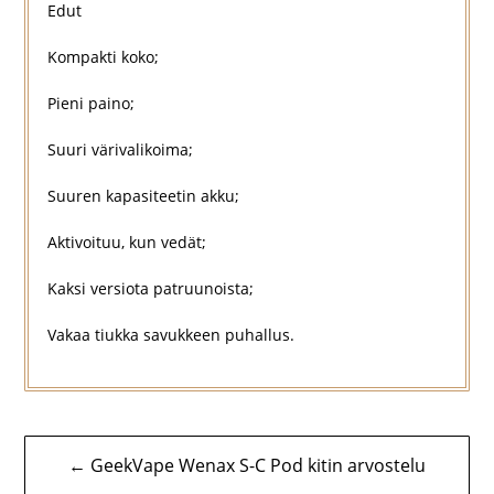
Edut
Kompakti koko;
Pieni paino;
Suuri värivalikoima;
Suuren kapasiteetin akku;
Aktivoituu, kun vedät;
Kaksi versiota patruunoista;
Vakaa tiukka savukkeen puhallus.
Artikkelien
← GeekVape Wenax S-C Pod kitin arvostelu
selaus