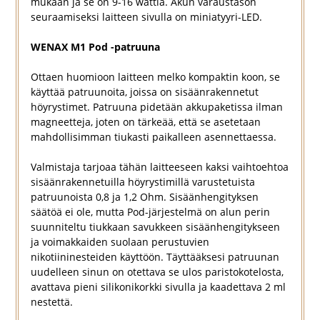
mukaan ja se on 9-16 wattia. Akun varaustason
seuraamiseksi laitteen sivulla on miniatyyri-LED.
WENAX M1 Pod -patruuna
Ottaen huomioon laitteen melko kompaktin koon, se
käyttää patruunoita, joissa on sisäänrakennetut
höyrystimet. Patruuna pidetään akkupaketissa ilman
magneetteja, joten on tärkeää, että se asetetaan
mahdollisimman tiukasti paikalleen asennettaessa.
Valmistaja tarjoaa tähän laitteeseen kaksi vaihtoehtoa
sisäänrakennetuilla höyrystimillä varustetuista
patruunoista 0,8 ja 1,2 Ohm. Sisäänhengityksen
säätöä ei ole, mutta Pod-järjestelmä on alun perin
suunniteltu tiukkaan savukkeen sisäänhengitykseen
ja voimakkaiden suolaan perustuvien
nikotiininesteiden käyttöön. Täyttääksesi patruunan
uudelleen sinun on otettava se ulos paristokotelosta,
avattava pieni silikonikorkki sivulla ja kaadettava 2 ml
nestettä.