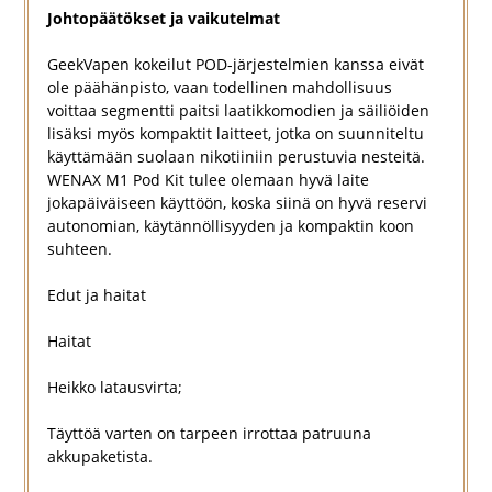
Johtopäätökset ja vaikutelmat
GeekVapen kokeilut POD-järjestelmien kanssa eivät
ole päähänpisto, vaan todellinen mahdollisuus
voittaa segmentti paitsi laatikkomodien ja säiliöiden
lisäksi myös kompaktit laitteet, jotka on suunniteltu
käyttämään suolaan nikotiiniin perustuvia nesteitä.
WENAX M1 Pod Kit tulee olemaan hyvä laite
jokapäiväiseen käyttöön, koska siinä on hyvä reservi
autonomian, käytännöllisyyden ja kompaktin koon
suhteen.
Edut ja haitat
Haitat
Heikko latausvirta;
Täyttöä varten on tarpeen irrottaa patruuna
akkupaketista.