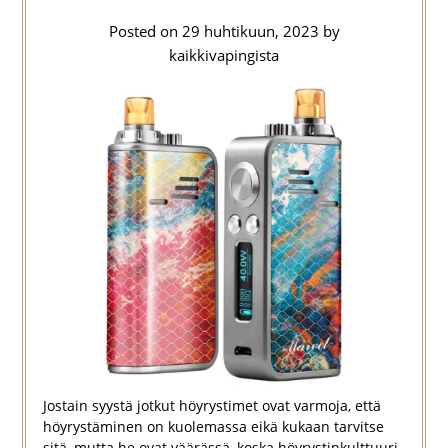
Posted on
29 huhtikuun, 2023
by
kaikkivapingista
Jostain syystä jotkut höyrystimet ovat varmoja, että
höyrystäminen on kuolemassa eikä kukaan tarvitse
sitä, mutta he ovat väärässä, koska höyrystinkulttuuri