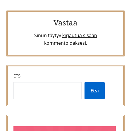
Vastaa
Sinun täytyy
kirjautua sisään
kommentoidaksesi.
ETSI
Etsi