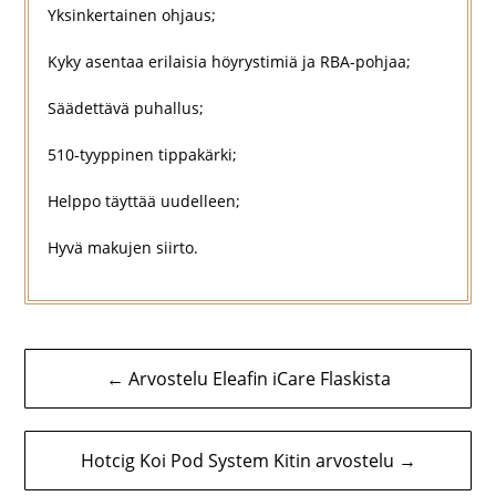
Yksinkertainen ohjaus;
Kyky asentaa erilaisia höyrystimiä ja RBA-pohjaa;
Säädettävä puhallus;
510-tyyppinen tippakärki;
Helppo täyttää uudelleen;
Hyvä makujen siirto.
Artikkelien
← Arvostelu Eleafin iCare Flaskista
selaus
Hotcig Koi Pod System Kitin arvostelu →