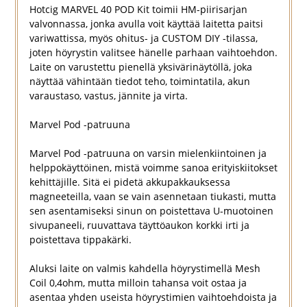
Hotcig MARVEL 40 POD Kit toimii HM-piirisarjan
valvonnassa, jonka avulla voit käyttää laitetta paitsi
variwattissa, myös ohitus- ja CUSTOM DIY -tilassa,
joten höyrystin valitsee hänelle parhaan vaihtoehdon.
Laite on varustettu pienellä yksivärinäytöllä, joka
näyttää vähintään tiedot teho, toimintatila, akun
varaustaso, vastus, jännite ja virta.
Marvel Pod -patruuna
Marvel Pod -patruuna on varsin mielenkiintoinen ja
helppokäyttöinen, mistä voimme sanoa erityiskiitokset
kehittäjille. Sitä ei pidetä akkupakkauksessa
magneeteilla, vaan se vain asennetaan tiukasti, mutta
sen asentamiseksi sinun on poistettava U-muotoinen
sivupaneeli, ruuvattava täyttöaukon korkki irti ja
poistettava tippakärki.
Aluksi laite on valmis kahdella höyrystimellä Mesh
Coil 0,4ohm, mutta milloin tahansa voit ostaa ja
asentaa yhden useista höyrystimien vaihtoehdoista ja