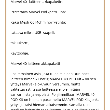
Marvel 40 -laitteen akkupaketin;
Irrotettava Marvel Pod -patruuna;
Kaksi Mesh Coil4ohm höyrystintä;
Lataava mikro-USB-kaapeli;
takuukortti;
Käyttöohje.
Marvel 40 laitteen akkupaketti
Ensimmäinen asia, joka tulee mieleen, kun näet
laitteen nimen – Hotcig MARVEL 40 POD Kit – on sen
yhteys Marvel-elokuvauniversumiin, mutta
valitettavasti tässä laitteessa ei ole mitään
sankarillista ja eeppistä. Pohjimmiltaan MARVEL 40
POD Kit on hieman paranneltu MARVEL POD Kit, jonka
yritys julkaisi hieman aikaisemmin. Samalla uusi
modi on kuitenkin tehokkaampi ja mielenkiintoisempi,