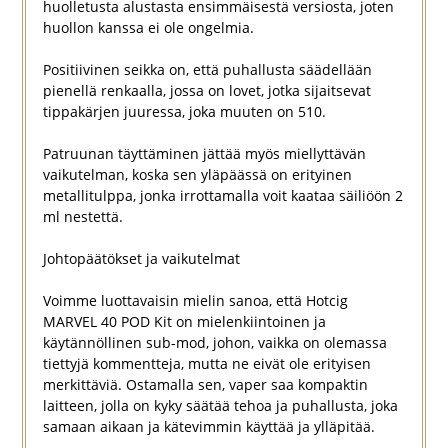
huolletusta alustasta ensimmäisestä versiosta, joten
huollon kanssa ei ole ongelmia.
Positiivinen seikka on, että puhallusta säädellään
pienellä renkaalla, jossa on lovet, jotka sijaitsevat
tippakärjen juuressa, joka muuten on 510.
Patruunan täyttäminen jättää myös miellyttävän
vaikutelman, koska sen yläpäässä on erityinen
metallitulppa, jonka irrottamalla voit kaataa säiliöön 2
ml nestettä.
Johtopäätökset ja vaikutelmat
Voimme luottavaisin mielin sanoa, että Hotcig
MARVEL 40 POD Kit on mielenkiintoinen ja
käytännöllinen sub-mod, johon, vaikka on olemassa
tiettyjä kommentteja, mutta ne eivät ole erityisen
merkittäviä. Ostamalla sen, vaper saa kompaktin
laitteen, jolla on kyky säätää tehoa ja puhallusta, joka
samaan aikaan ja kätevimmin käyttää ja ylläpitää.