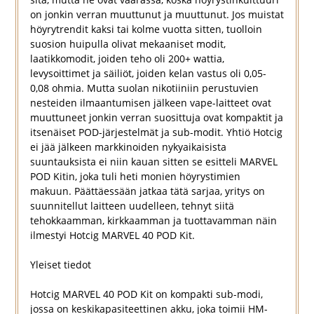
on jonkin verran muuttunut ja muuttunut. Jos muistat
höyrytrendit kaksi tai kolme vuotta sitten, tuolloin
suosion huipulla olivat mekaaniset modit,
laatikkomodit, joiden teho oli 200+ wattia,
levysoittimet ja säiliöt, joiden kelan vastus oli 0,05-
0,08 ohmia. Mutta suolan nikotiiniin perustuvien
nesteiden ilmaantumisen jälkeen vape-laitteet ovat
muuttuneet jonkin verran suosittuja ovat kompaktit ja
itsenäiset POD-järjestelmät ja sub-modit. Yhtiö Hotcig
ei jää jälkeen markkinoiden nykyaikaisista
suuntauksista ei niin kauan sitten se esitteli MARVEL
POD Kitin, joka tuli heti monien höyrystimien
makuun. Päättäessään jatkaa tätä sarjaa, yritys on
suunnitellut laitteen uudelleen, tehnyt siitä
tehokkaamman, kirkkaamman ja tuottavamman näin
ilmestyi Hotcig MARVEL 40 POD Kit.
Yleiset tiedot
Hotcig MARVEL 40 POD Kit on kompakti sub-modi,
jossa on keskikapasiteettinen akku, joka toimii HM-