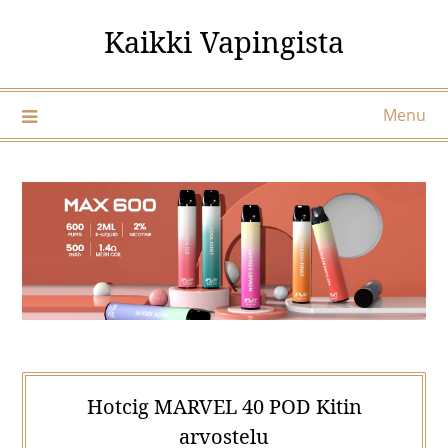
Skip
Kaikki Vapingista
to
content
Menu
Hotcig MARVEL 40 POD Kitin
arvostelu