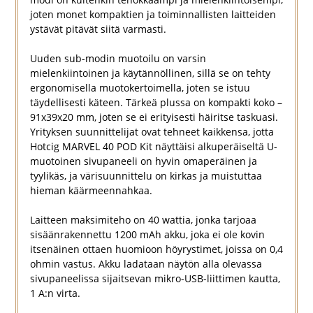
joten monet kompaktien ja toiminnallisten laitteiden
ystävät pitävät siitä varmasti.
Uuden sub-modin muotoilu on varsin
mielenkiintoinen ja käytännöllinen, sillä se on tehty
ergonomisella muotokertoimella, joten se istuu
täydellisesti käteen. Tärkeä plussa on kompakti koko –
91x39x20 mm, joten se ei erityisesti häiritse taskuasi.
Yrityksen suunnittelijat ovat tehneet kaikkensa, jotta
Hotcig MARVEL 40 POD Kit näyttäisi alkuperäiseltä U-
muotoinen sivupaneeli on hyvin omaperäinen ja
tyylikäs, ja värisuunnittelu on kirkas ja muistuttaa
hieman käärmeennahkaa.
Laitteen maksimiteho on 40 wattia, jonka tarjoaa
sisäänrakennettu 1200 mAh akku, joka ei ole kovin
itsenäinen ottaen huomioon höyrystimet, joissa on 0,4
ohmin vastus. Akku ladataan näytön alla olevassa
sivupaneelissa sijaitsevan mikro-USB-liittimen kautta,
1 A:n virta.