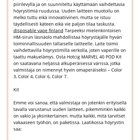
piirilevyllä ja on suunniteltu käyttämään vaihdettavia
höyrystimiä ruudussa. Uuden laitteen muotoilu on
melko tuttu eikä innovatiivinen, mutta se istuu
täydellisesti käteen eikä vie paljon tilaa taskusta.
disposable vape finland
Tarpeeksi mielenkiintoisen
HM-sirun läsnäolo mahdollistaa höyrystäjälle hyvän
toiminnallisuuden tällaiselle laitteelle. Laite toimii
vaihdettavilla höyrystimillä verkolla, joten vaperille on
taattu makuelämys. Osta Hotcig MARVEL 40 POD Kit
on saatavana neljässä alkuperäisessä värissä, jotka
valmistaja on nimennyt hyvin omaperäiseksi – Color
3, Color 4, Color 6, Color 7.
Kit
Emme voi sanoa, että valmistaja on jotenkin erityisellä
tavalla varustanut uuden laitteen, pikemminkin kaikki
on vakio ja yksinkertainen, mutta kaikki, mitä tarvitset
vakaaseen työhön, on paketissa. Laatikossa höyrystin
saa: