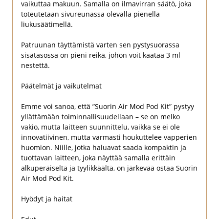
vaikuttaa makuun. Samalla on ilmavirran säätö, joka
toteutetaan sivureunassa olevalla pienellä
liukusäätimellä.
Patruunan täyttämistä varten sen pystysuorassa
sisätasossa on pieni reikä, johon voit kaataa 3 ml
nestettä.
Päätelmät ja vaikutelmat
Emme voi sanoa, että ”Suorin Air Mod Pod Kit” pystyy
yllättämään toiminnallisuudellaan – se on melko
vakio, mutta laitteen suunnittelu, vaikka se ei ole
innovatiivinen, mutta varmasti houkuttelee vapperien
huomion. Niille, jotka haluavat saada kompaktin ja
tuottavan laitteen, joka näyttää samalla erittäin
alkuperäiseltä ja tyylikkäältä, on järkevää ostaa Suorin
Air Mod Pod Kit.
Hyödyt ja haitat