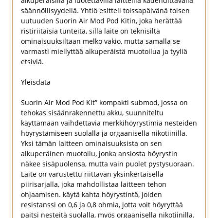
alkuperäisillä ja luotettavilla laitteilla kadehdittavalla
säännöllisyydellä. Yhtiö esitteli toissapäivänä toisen
uutuuden Suorin Air Mod Pod Kitin, joka herättää
ristiriitaisia tunteita, sillä laite on teknisiltä
ominaisuuksiltaan melko vakio, mutta samalla se
varmasti miellyttää alkuperäistä muotoilua ja tyyliä
etsiviä.
Yleisdata
Suorin Air Mod Pod Kit” kompakti submod, jossa on
tehokas sisäänrakennettu akku, suunniteltu
käyttämään vaihdettavia merkkihöyrystimiä nesteiden
höyrystämiseen suolalla ja orgaanisella nikotiinilla.
Yksi tämän laitteen ominaisuuksista on sen
alkuperäinen muotoilu, jonka ansiosta höyrystin
näkee sisäpuolensa, mutta vain puolet pystysuoraan.
Laite on varustettu riittävän yksinkertaisella
piirisarjalla, joka mahdollistaa laitteen tehon
ohjaamisen. käytä kahta höyrystintä, joiden
resistanssi on 0,6 ja 0,8 ohmia, jotta voit höyryttää
paitsi nesteitä suolalla, myös orgaanisella nikotiinilla.