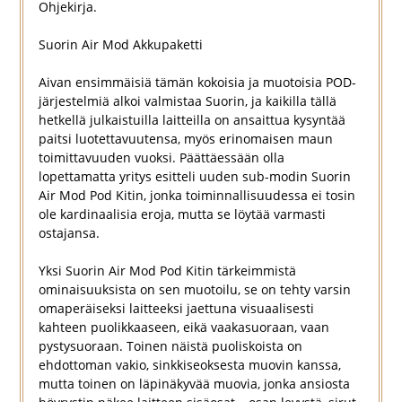
Ohjekirja.
Suorin Air Mod Akkupaketti
Aivan ensimmäisiä tämän kokoisia ja muotoisia POD-
järjestelmiä alkoi valmistaa Suorin, ja kaikilla tällä
hetkellä julkaistuilla laitteilla on ansaittua kysyntää
paitsi luotettavuutensa, myös erinomaisen maun
toimittavuuden vuoksi. Päättäessään olla
lopettamatta yritys esitteli uuden sub-modin Suorin
Air Mod Pod Kitin, jonka toiminnallisuudessa ei tosin
ole kardinaalisia eroja, mutta se löytää varmasti
ostajansa.
Yksi Suorin Air Mod Pod Kitin tärkeimmistä
ominaisuuksista on sen muotoilu, se on tehty varsin
omaperäiseksi laitteeksi jaettuna visuaalisesti
kahteen puolikkaaseen, eikä vaakasuoraan, vaan
pystysuoraan. Toinen näistä puoliskoista on
ehdottoman vakio, sinkkiseoksesta muovin kanssa,
mutta toinen on läpinäkyvää muovia, jonka ansiosta