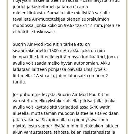
höyrystin näkee laitteen sisäosat – osan levystä, sirut,
johdot ja koskettimet, ja tämä on aina
mielenkiintoista. Samalla laite miellyttää sarjalle
tavallista Air-muototekijää pienen suorakulmion
muodossa, jonka koko on 99,6×42,6×14,1 mm, joten se
ei häiritse taskussasi.
Suorin Air Mod Pod Kitin tärkeä etu on
sisäänrakennettu 1500 mAh akku, joka on niin
kompaktille laitteelle erittäin hyvä indikaattori, jonka
avulla voit saada melko hyvän autonomian. Akku
ladataan laitteen pohjassa olevalla USB Type-C -
liittimellä, 1A virralla, joten latausaika on noin 2
tuntia.
Jos puhumme levystä, Suorin Air Mod Pod Kit on
varustettu melko yksinkertaisella piirisarjalla, jonka
avulla voit käyttää sitä variaatiotilassa 5-40 watin
alueella, mutta tämän muodon laitteelle sitä voidaan
pitää vakiona. Sivupinnalla on pieni yksivärinen
näyttö, josta vapper löytää minimitietojoukon laitteen
akun varaustasosta, tehosta, kelan resistanssista ja