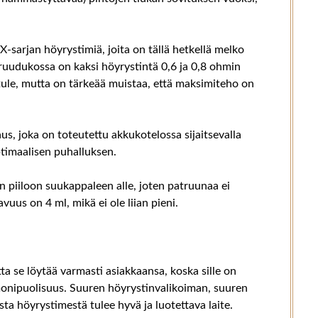
-sarjan höyrystimiä, joita on tällä hetkellä melko
 ruudukossa on kaksi höyrystintä 0,6 ja 0,8 ohmin
 tule, mutta on tärkeää muistaa, että maksimiteho on
, joka on toteutettu akkukotelossa sijaitsevalla
optimaalisen puhalluksen.
än piiloon suukappaleen alle, joten patruunaa ei
vuus on 4 ml, mikä ei ole liian pieni.
a se löytää varmasti asiakkaansa, koska sille on
monipuolisuus. Suuren höyrystinvalikoiman, suuren
ta höyrystimestä tulee hyvä ja luotettava laite.