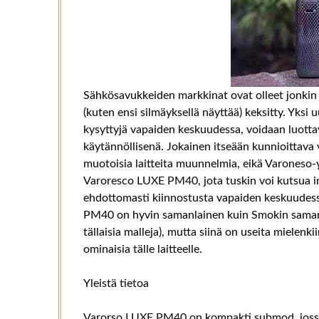
Sähkösavukkeiden markkinat ovat olleet jonkin 
(kuten ensi silmäyksellä näyttää) keksitty. Yksi 
kysyttyjä vapaiden keskuudessa, voidaan luotta
käytännöllisenä. Jokainen itseään kunnioittava 
muotoisia laitteita muunnelmia, eikä Varoneso-yh
Varoresco LUXE PM40, jota tuskin voi kutsua inn
ehdottomasti kiinnostusta vapaiden keskuudess
PM40 on hyvin samanlainen kuin Smokin samanka
tällaisia ​​​​malleja), mutta siinä on useita mielen
ominaisia ​​tälle laitteelle.
Yleistä tietoa
Varorso LUXE PM40 on kompakti submod, jossa 