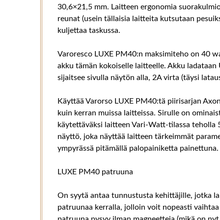
30,6×21,5 mm. Laitteen ergonomia suorakulmion 
reunat (usein tällaisia ​​laitteita kutsutaan pesui
kuljettaa taskussa.
Varoresco LUXE PM40:n maksimiteho on 40 watt
akku tämän kokoiselle laitteelle. Akku ladataan 
sijaitsee sivulla näytön alla, 2A virta (täysi latau
Käyttää Varorso LUXE PM40:tä piirisarjan Axon
kuin kerran muissa laitteissa. Sirulle on ominai
käytettäväksi laitteen Vari-Watt-tilassa teholl
näyttö, joka näyttää laitteen tärkeimmät paramet
ympyrässä pitämällä palopainiketta painettuna.
LUXE PM40 patruuna
On syytä antaa tunnustusta kehittäjille, jotka 
patruunaa kerralla, jolloin voit nopeasti vaiht
patruuna pysyy ilman magneetteja (mikä on nyt