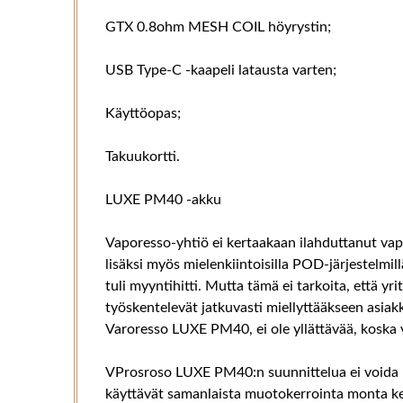
GTX 0.8ohm MESH COIL höyrystin;
USB Type-C -kaapeli latausta varten;
Käyttöopas;
Takuukortti.
LUXE PM40 -akku
Vaporesso-yhtiö ei kertaakaan ilahduttanut vap
lisäksi myös mielenkiintoisilla POD-järjestelmill
tuli myyntihitti. Mutta tämä ei tarkoita, että yr
työskentelevät jatkuvasti miellyttääkseen asiakkait
Varoresso LUXE PM40, ei ole yllättävää, koska v
VProsroso LUXE PM40:n suunnittelua ei voida k
käyttävät samanlaista muotokerrointa monta ke