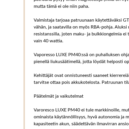
mutta tämä ei ole niin paha.
Valmistaja tarjoaa patruunaan käytettäväksi GTX
vähän, ja saatavilla on myös RBA-pohja. Aluksi
resistanssilla, joten maku- ja bulkkiongelmia ei
vain 40 wattia.
Vaporesso LUXE PM40:ssä on puhalluksen ohjaus
pienellä liukusäätimellä, jotta löydät helposti 
Kehittäjät ovat onnistuneesti saaneet kierrerei
tarvitse ottaa pois akkukotelosta. Patruunan tila
Päätelmät ja vaikutelmat
Varoresco LUXE PM40 ei tule markkinoille, mutt
ominaista käytännöllisyys, hyvä autonomia ja 
kapasiteetin akun, säädettävän ilmavirran ansios