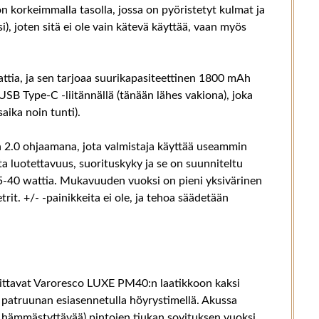
korkeimmalla tasolla, jossa on pyöristetyt kulmat ja
ksi), joten sitä ei ole vain kätevä käyttää, vaan myös
ia, ja sen tarjoaa suurikapasiteettinen 1800 mAh
USB Type-C -liitännällä (tänään lähes vakiona), joka
saika noin tunti).
 2.0 ohjaamana, jota valmistaja käyttää useammin
sta luotettavuus, suorituskyky ja se on suunniteltu
a 5-40 wattia. Mukavuuden vuoksi on pieni yksivärinen
rit. +/- -painikkeita ei ole, ja tehoa säädetään
laittavat Varoresco LUXE PM40:n laatikkoon kaksi
aa patruunan esiasennetulla höyrystimellä. Akussa
 hämmästyttävää) pintojen tiukan sovituksen vuoksi,