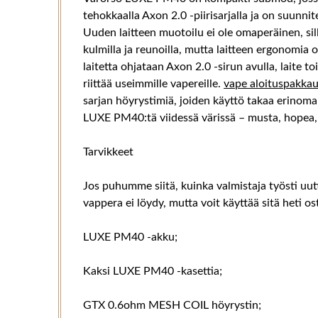
tehokkaalla Axon 2.0 -piirisarjalla ja on suunn
Uuden laitteen muotoilu ei ole omaperäinen, sil
kulmilla ja reunoilla, mutta laitteen ergonomia 
laitetta ohjataan Axon 2.0 -sirun avulla, laite to
riittää useimmille vapereille.
vape aloituspakka
sarjan höyrystimiä, joiden käyttö takaa erinoma
LUXE PM40:tä viidessä värissä – musta, hopea, h
Tarvikkeet
Jos puhumme siitä, kuinka valmistaja työsti uutt
vappera ei löydy, mutta voit käyttää sitä heti o
LUXE PM40 -akku;
Kaksi LUXE PM40 -kasettia;
GTX 0.6ohm MESH COIL höyrystin;