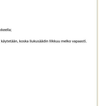
kkeella;
ä käytetään, koska liukusäädin liikkuu melko vapaasti.