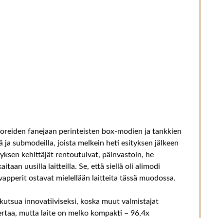
oreiden fanejaan perinteisten box-modien ja tankkien
ä ja submodeilla, joista melkein heti esityksen jälkeen
ityksen kehittäjät rentoutuivat, päinvastoin, he
aan uusilla laitteilla. Se, että siellä oli alimodi
apperit ostavat mielellään laitteita tässä muodossa.
utsua innovatiiviseksi, koska muut valmistajat
rtaa, mutta laite on melko kompakti – 96,4x