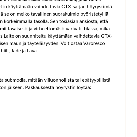
iteltu käyttämään vaihdettavia GTX-sarjan höyrystimiä.
lä se on melko tavallinen suorakulmio pyöristetyillä
on korkeimmalla tasolla. Sen tosiasian ansiosta, että
imii tasaisesti ja virheettömästi varivatt-tilassa, mikä
us
Laite on suunniteltu käyttämään vaihdettavia GTX-
isen maun ja täyteläisyyden. Voit ostaa Varoresco
iili, Jade ja Lava.
a submodia, mitään yliluonnollista tai epätyypillistä
ston jälkeen. Pakkauksesta höyrystin löytää: