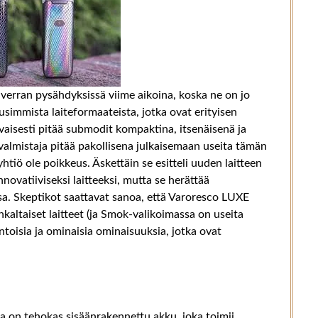
verran pysähdyksissä viime aikoina, koska ne on jo
uusimmista laiteformaateista, jotka ovat erityisen
vaisesti pitää submodit kompaktina, itsenäisenä ja
valmistaja pitää pakollisena julkaisemaan useita tämän
tiö ole poikkeus. Äskettäin se esitteli uuden laitteen
ovatiiviseksi laitteeksi, mutta se herättää
a. Skeptikot saattavat sanoa, että Varoresco LUXE
ltaiset laitteet (ja Smok-valikoimassa on useita
kiintoisia ja ominaisia ​​ominaisuuksia, jotka ovat
on tehokas sisäänrakennettu akku, joka toimii