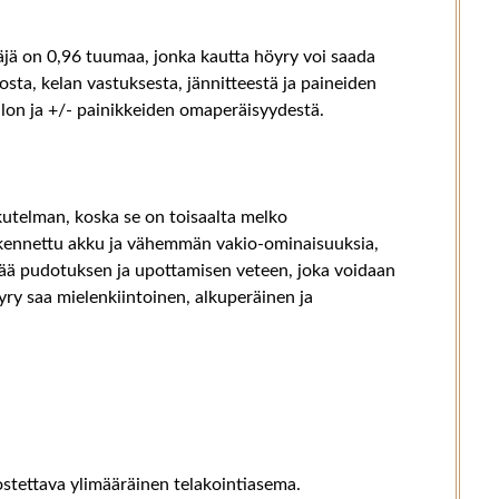
täjä on 0,96 tuumaa, jonka kautta höyry voi saada
hosta, kelan vastuksesta, jännitteestä ja paineiden
alon ja +/- painikkeiden omaperäisyydestä.
utelman, koska se on toisaalta melko
rakennettu akku ja vähemmän vakio-ominaisuuksia,
estää pudotuksen ja upottamisen veteen, joka voidaan
ry saa mielenkiintoinen, alkuperäinen ja
ostettava ylimääräinen telakointiasema.