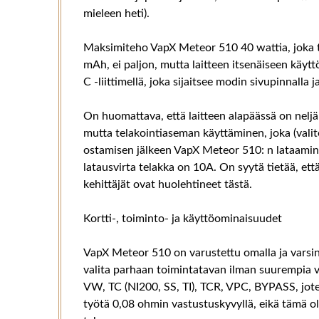
mieleen heti).
Maksimiteho VapX Meteor 510 40 wattia, joka t
mAh, ei paljon, mutta laitteen itsenäiseen käyt
C -liittimellä, joka sijaitsee modin sivupinnalla j
On huomattava, että laitteen alapäässä on neljä 
mutta telakointiaseman käyttäminen, joka (valit
ostamisen jälkeen VapX Meteor 510: n lataami
latausvirta telakka on 10A. On syytä tietää, ett
kehittäjät ovat huolehtineet tästä.
Kortti-, toiminto- ja käyttöominaisuudet
VapX Meteor 510 on varustettu omalla ja varsin to
valita parhaan toimintatavan ilman suurempia v
VW, TC (NI200, SS, TI), TCR, VPC, BYPASS, jote
työtä 0,08 ohmin vastustuskyvyllä, eikä tämä ole