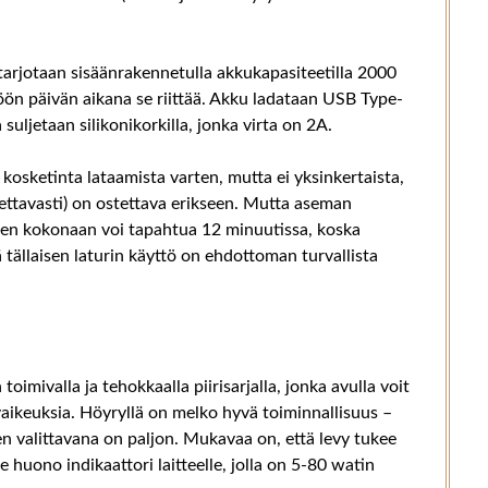
arjotaan sisäänrakennetulla akkukapasiteetilla 2000
töön päivän aikana se riittää. Akku ladataan USB Type-
a suljetaan silikonikorkilla, jonka virta on 2A.
kosketinta lataamista varten, mutta ei yksinkertaista,
ettavasti) on ostettava erikseen. Mutta aseman
nen kokonaan voi tapahtua 12 minuutissa, koska
ä tällaisen laturin käyttö on ehdottoman turvallista
imivalla ja tehokkaalla piirisarjalla, jonka avulla voit
aikeuksia. Höyryllä on melko hyvä toiminnallisuus –
n valittavana on paljon. Mukavaa on, että levy tukee
 huono indikaattori laitteelle, jolla on 5-80 watin