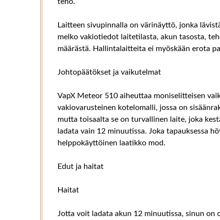
teho.
Laitteen sivupinnalla on värinäyttö, jonka lävis
melko vakiotiedot laitetilasta, akun tasosta, te
määrästä. Hallintalaitteita ei myöskään erota p
Johtopäätökset ja vaikutelmat
VapX Meteor 510 aiheuttaa moniselitteisen vaik
vakiovarusteinen kotelomalli, jossa on sisään
mutta toisaalta se on turvallinen laite, joka k
ladata vain 12 minuutissa. Joka tapauksessa höy
helppokäyttöinen laatikko mod.
Edut ja haitat
Haitat
Jotta voit ladata akun 12 minuutissa, sinun on 