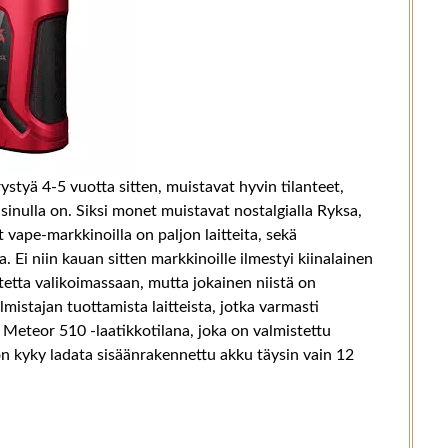
ystyä 4-5 vuotta sitten, muistavat hyvin tilanteet,
ä sinulla on. Siksi monet muistavat nostalgialla Ryksa,
 vape-markkinoilla on paljon laitteita, sekä
ta. Ei niin kauan sitten markkinoille ilmestyi kiinalainen
aitetta valikoimassaan, mutta jokainen niistä on
mistajan tuottamista laitteista, jotka varmasti
 Meteor 510 -laatikkotilana, joka on valmistettu
 on kyky ladata sisäänrakennettu akku täysin vain 12