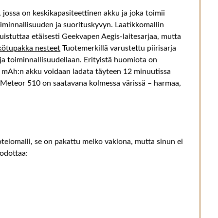
jossa on keskikapasiteettinen akku ja joka toimii
toiminnallisuuden ja suorituskyvyn. Laatikkomallin
istuttaa etäisesti Geekvapen Aegis-laitesarjaa, mutta
kötupakka nesteet
Tuotemerkillä varustettu piirisarja
a toiminnallisuudellaan. Erityistä huomiota on
00 mAh:n akku voidaan ladata täyteen 12 minuutissa
pX Meteor 510 on saatavana kolmessa värissä – harmaa,
elomalli, se on pakattu melko vakiona, mutta sinun ei
 odottaa: