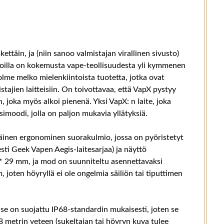
ettäin, ja (niin sanoo valmistajan virallinen sivusto)
, joilla on kokemusta vape-teollisuudesta yli kymmenen
kolme melko mielenkiintoista tuotetta, jotka ovat
istajien laitteisiin. On toivottavaa, että VapX pystyy
oka myös alkoi pienenä. Yksi VapX: n laite, joka
moodi, jolla on paljon mukavia yllätyksiä.
räinen ergonominen suorakulmio, jossa on pyöristetyt
ti Geek Vapen Aegis-laitesarjaa) ja näyttö
2 * 29 mm, ja mod on suunniteltu asennettavaksi
 joten höyryllä ei ole ongelmia säiliön tai tiputtimen
se on suojattu IP68-standardin mukaisesti, joten se
8 metrin veteen (sukeltajan tai höyryn kuva tulee