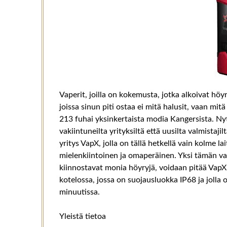
Vaperit, joilla on kokemusta, jotka alkoivat höyr
joissa sinun piti ostaa ei mitä halusit, vaan mit
213 fuhai yksinkertaista modia Kangersista. Nyt
vakiintuneilta yrityksiltä että uusilta valmistajil
yritys VapX, jolla on tällä hetkellä vain kolme l
mielenkiintoinen ja omaperäinen. Yksi tämän val
kiinnostavat monia höyryjä, voidaan pitää VapX
kotelossa, jossa on suojausluokka IP68 ja jolla
minuutissa.
Yleistä tietoa