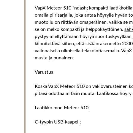
VapX Meteor 510 ”ndash; kompakti laatikkotila, 
omalla piirisarjalla, joka antaa höyrylle hyvän 
muotoilu on riittävän omaperäinen, vaikka se mu
se on melko kompakti ja helppokäyttöinen.
säh
pystyy miellyttämään höyryä suorituskyvyllään j
kiinnitettävä siihen, että sisäänrakennettu 20
valinnaisella ulkoisella telakointiasemalla. Va
musta ja punainen.
Varustus
Koska VapX Meteor 510 on vakiovarusteinen kot
pitäisi odottaa mitään muuta. Laatikossa höyry
Laatikko mod Meteor 510;
C-tyypin USB-kaapeli;