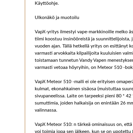
Käyttöohje.
Ulkonäkö ja muotoilu
VapX-yritys ilmestyi vape-markkinoille melko äsk
tiimi koostuu insinööreistä ja suunnittelijoista
vuoden ajan. Tällä hetkellä yritys on esittänyt 
varmasti arvokkaita kilpailijoita kuuluisien valm
toistamaan tunnetun Vandy Vapen menestyksen, j
varmasti vetoaa höyryihin, on Meteor 510 -boksi
VapX Meteor 510 -malli ei ole erityisen omape
kulmat, ekonahkainen sisäosa (muistuttaa suures
sivupaneelissa. Laite on tarpeeksi pieni 80 * 4
sumuttimia, joiden halkaisija on enintään 26 mm,
valinnassa.
VapX Meteor 510: n tärkeä ominaisuus on, että 
voi toimia jopa sen jälkeen, kun se on upotettu 