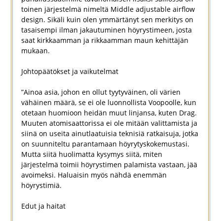
toinen järjestelmä nimeltä Middle adjustable airflow
design. Sikäli kuin olen ymmärtänyt sen merkitys on
tasaisempi ilman jakautuminen höyrystimeen, josta
saat kirkkaamman ja rikkaamman maun kehittäjän
mukaan.
Johtopäätökset ja vaikutelmat
”Ainoa asia, johon en ollut tyytyväinen, oli värien
vähäinen määrä, se ei ole luonnollista Voopoolle, kun
otetaan huomioon heidän muut linjansa, kuten Drag.
Muuten atomisaattorissa ei ole mitään valittamista ja
siinä on useita ainutlaatuisia teknisiä ratkaisuja, jotka
on suunniteltu parantamaan höyrytyskokemustasi.
Mutta siitä huolimatta kysymys siitä, miten
järjestelmä toimii höyrystimen palamista vastaan, jää
avoimeksi. Haluaisin myös nähdä enemmän
höyrystimiä.
Edut ja haitat