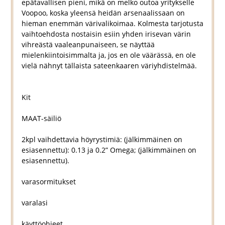
epätavallisen pieni, mikä on melko outoa yritykselle
Voopoo, koska yleensä heidän arsenaalissaan on
hieman enemmän värivalikoimaa. Kolmesta tarjotusta
vaihtoehdosta nostaisin esiin yhden irisevan värin
vihreästä vaaleanpunaiseen, se näyttää
mielenkiintoisimmalta ja, jos en ole väärässä, en ole
vielä nähnyt tällaista sateenkaaren väriyhdistelmää.
Kit
MAAT-säiliö
2kpl vaihdettavia höyrystimiä: (jälkimmäinen on
esiasennettu): 0.13 ja 0.2” Omega; (jälkimmäinen on
esiasennettu).
varasormitukset
varalasi
käyttöohjeet