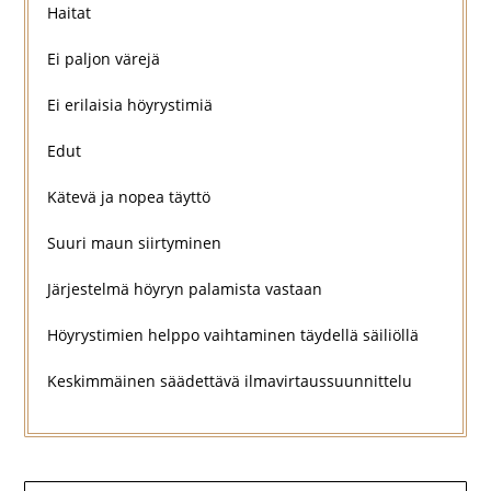
Haitat
Ei paljon värejä
Ei erilaisia höyrystimiä
Edut
Kätevä ja nopea täyttö
Suuri maun siirtyminen
Järjestelmä höyryn palamista vastaan
Höyrystimien helppo vaihtaminen täydellä säiliöllä
Keskimmäinen säädettävä ilmavirtaussuunnittelu
Artikkelien