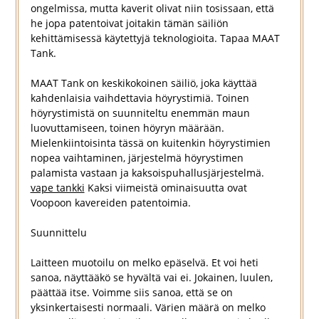
ongelmissa, mutta kaverit olivat niin tosissaan, että
he jopa patentoivat joitakin tämän säiliön
kehittämisessä käytettyjä teknologioita. Tapaa MAAT
Tank.
MAAT Tank on keskikokoinen säiliö, joka käyttää
kahdenlaisia vaihdettavia höyrystimiä. Toinen
höyrystimistä on suunniteltu enemmän maun
luovuttamiseen, toinen höyryn määrään.
Mielenkiintoisinta tässä on kuitenkin höyrystimien
nopea vaihtaminen, järjestelmä höyrystimen
palamista vastaan ja kaksoispuhallusjärjestelmä.
vape tankki
Kaksi viimeistä ominaisuutta ovat
Voopoon kavereiden patentoimia.
Suunnittelu
Laitteen muotoilu on melko epäselvä. Et voi heti
sanoa, näyttääkö se hyvältä vai ei. Jokainen, luulen,
päättää itse. Voimme siis sanoa, että se on
yksinkertaisesti normaali. Värien määrä on melko