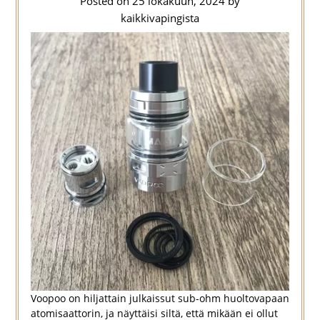
Posted on
25 lokakuun, 2024
by
kaikkivapingista
Voopoo on hiljattain julkaissut sub-ohm huoltovapaan
atomisaattorin, ja näyttäisi siltä, että mikään ei ollut