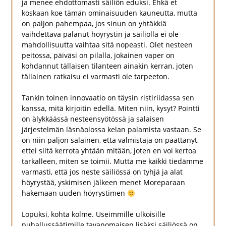
ja menee ehdottomasti säiliön eduksi. Ehkä et
koskaan koe tämän ominaisuuden kauneutta, mutta
on paljon pahempaa, jos sinun on yhtäkkiä
vaihdettava palanut höyrystin ja säiliöllä ei ole
mahdollisuutta vaihtaa sitä nopeasti. Olet nesteen
peitossa, päiväsi on pilalla, jokainen vaper on
kohdannut tällaisen tilanteen ainakin kerran, joten
tällainen ratkaisu ei varmasti ole tarpeeton.
Tankin toinen innovaatio on täysin ristiriidassa sen
kanssa, mitä kirjoitin edellä. Miten niin, kysyt? Pointti
on älykkäässä nesteensyötössä ja salaisen
järjestelmän läsnäolossa kelan palamista vastaan. Se
on niin paljon salainen, että valmistaja on päättänyt,
ettei siitä kerrota yhtään mitään, joten en voi kertoa
tarkalleen, miten se toimii. Mutta me kaikki tiedämme
varmasti, että jos neste säiliössä on tyhjä ja alat
höyrystää, yskimisen jälkeen menet Moreparaan
hakemaan uuden höyrystimen
Lopuksi, kohta kolme. Useimmille ulkoisille
puhallussäätimille tavanomaisen lisäksi säiliössä on